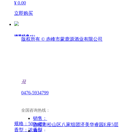
¥ 0.00
立即购买
清香经典45°
版权所有 ©
赤峰市蒙鹿源酒业有限公司
规格：500ml*6
香型：清香型
是一款纯粹的清香型纯粮酒，入口香味简单不复杂，清香
上等饮品。
¥ 0.00
끅
立即购买
0476-5934799
全国咨询热线：
浓香经典38°
销售：
规格：500ml*6
赤峰市松山区八家组团济美华睿园E座5层
香型：浓香型
地址：