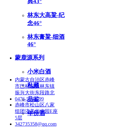
典43°
林东大高粱-纪
念46°
林东膏粱-细酒
46°
蒙鹿源系列
联系我们
小米白酒
内蒙古自治区赤峰
私藏
市巴林左旗林东镇
振兴大街东段路北
品鉴
0476-5934799
赤峰市松山区八家
组团济美华睿园E座
年份酒
5层
342735358@qq.com